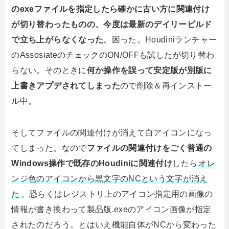
のexeファイルを指定したら確かに古い方に関連付け
が切り替わったものの、今度は最新のデイリービルド
で立ち上がらなくなった
。困った。Houdiniランチャー
のAssosiateのチェックのON/OFFも試したが切り替わ
らない。そのときに
何か操作を誤って安定版が別版に
上書きアプデされてしまった
ので削除＆再インストー
ル中。
そしてファイルの関連付けが消えて白アイコンになっ
てしまった。なので
ファイルの関連付けをごく普通の
Windows操作で既存のHoudiniに関連付け
したら
オレ
ンジ色のアイコンから黒文字のNCという文字が消え
た
。恐らくはレジストリ上のアイコン指定用の画像の
情報が書き換わって製品版.exeのアイコン画像が指定
されたのだろう。とはいえ機能自体がNCから変わった