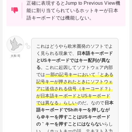
正確に表現するとJump to Previous View機
能に割り当てられているホットキーが日本
語キーボードでは機能しない。
これはどうやら欧米圏発のソフトでよ
く見られる現象で、
日本語キーボード
大和 司
とUSキーボードではキー配列が異な
る
。これに起因してソフトウェア内部
では
一部の記号キーにおいて「とある
記号キーが押されたときにソフトウェ
アに送信される信号（キーコード？）
が日本語キーボードとUSキーボード
では異なる」らしい
のだ。なので
日本
語キーボードでShiftキーを押しなが
ら＠キーを押すことはUSキーボード
の｀キーを押すことにはならない
らし
い。（ホットキーの話。テキスト入力