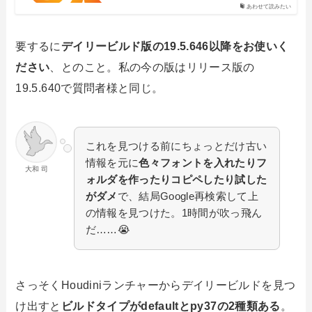
あわせて読みたい
要するに
デイリービルド版の19.5.646以降をお使いく
ださい
、とのこと。私の今の版はリリース版の
19.5.640で質問者様と同じ。
これを見つける前にちょっとだけ古い
情報を元に
色々フォントを入れたりフ
大和 司
ォルダを作ったりコピペしたり
試した
がダメ
で、結局Google再検索して上
の情報を見つけた。1時間が吹っ飛ん
だ……😭
さっそくHoudiniランチャーからデイリービルドを見つ
け出すと
ビルドタイプがdefaultとpy37の2種類ある
。