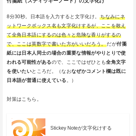
付箋紙（スティッキーノード）の文字化け
8分30秒。日本語を入力すると文字化け。
ちなみにネ
ットワークボックス名も文字化けするが、ここを敢え
て全角日本語にするのは色々と危険な香りがするの
で、ここは英数字で書いた方がいいだろう。
だが
付箋
紙には日本人同士の場合の重要な情報がやりとりで使
われる可能性がある
ので、ここではぜひとも
全角文字
を使いたい
ところだ。（なお
なぜかコメント欄は既に
日本語が普通に使えている
。）
対策はこちら。
Stickey Noteが文字化けする