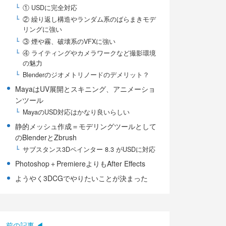
① USDに完全対応
② 繰り返し構造やランダム系のばらまきモデ
リングに強い
③ 煙や霧、破壊系のVFXに強い
④ ライティングやカメラワークなど撮影環境
の魅力
Blenderのジオメトリノードのデメリット？
MayaはUV展開とスキニング、アニメーショ
ンツール
MayaのUSD対応はかなり良いらしい
静的メッシュ作成＝モデリングツールとして
のBlenderとZbrush
サブスタンス3Dペインター 8.3 がUSDに対応
Photoshop＋PremiereよりもAfter Effects
ようやく3DCGでやりたいことが決まった
前の記事 ◀