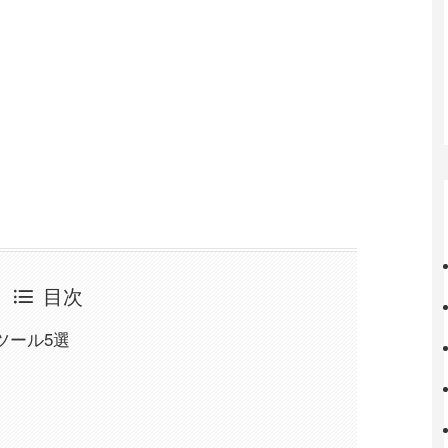
目次
ツール5選