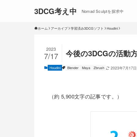
3DCG考え中
Nomad Sculptを探求中
ホーム
アーカイブ
学習済み3DCGソフト
Houdini
2023
今後の3DCGの活動
7/17
Houdini
Blender
Maya
Zbrush
2023年7月17日
（約 5,900文字の記事です。）