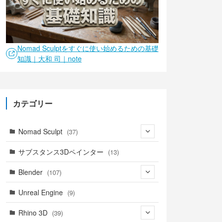
Nomad Sculptをすぐに使い始めるための基礎
知識｜大和 司｜note
カテゴリー
Nomad Sculpt
(37)
(9)
サブスタンス3Dペインター
(13)
(6)
Blender
(107)
(4)
(18)
Unreal Engine
(9)
(1)
(18)
(41)
Rhino 3D
(39)