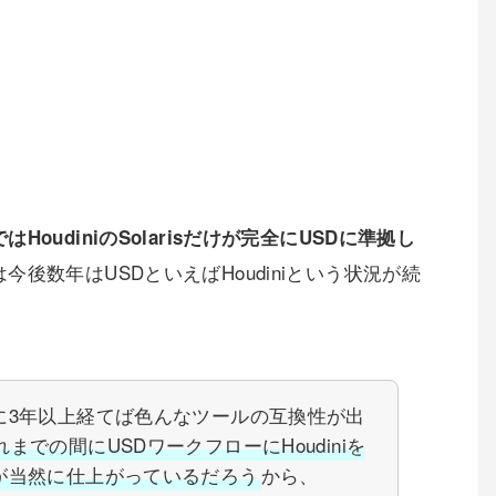
はHoudiniのSolarisだけが完全にUSDに準拠し
今後数年はUSDといえばHoudiniという状況が続
に3年以上経てば色んなツールの互換性が出
れまでの間にUSDワークフローにHoudiniを
が当然に仕上がっているだろう
から、