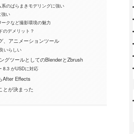
ム系のばらまきモデリングに強い
に強い
ワークなど撮影環境の魅力
ードのデメリット？
ング、アニメーションツール
り良いらしい
ツールとしてのBlenderとZbrush
8.3 がUSDに対応
fter Effects
いことが決まった