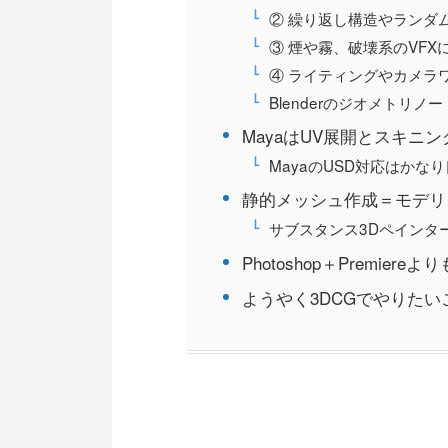
② 繰り返し構造やランダ
③ 煙や霧、破壊系のVFX
④ ライティングやカメラ
Blenderのジオメトリノ
MayaはUV展開とスキニ
MayaのUSD対応はかな
静的メッシュ作成＝モデリング
サブスタンス3Dペインター 
Photoshop＋PremiereよりもA
ようやく3DCGでやりた