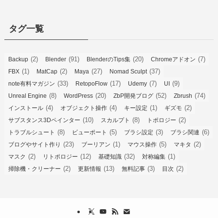
タグ一覧
(2)
(91)
(20)
(7)
Backup
Blender
BlenderのTips集
Chromeアドオン
(1)
(2)
(27)
(37)
FBX
MatCap
Maya
Nomad Sculpt
(33)
(17)
(7)
(9)
note有料マガジン
RetopoFlow
Udemy
UI
(8)
(20)
(52)
(74)
Unreal Engine
WordPress
ZbP開発ブログ
Zbrush
(4)
(4)
(1)
(2)
インストール
オブジェクト操作
キー設定
ギズモ
(10)
(8)
(2)
サブスタンス3Dペインター
スカルプト
トポロジー
(8)
(5)
(3)
(6)
トラブルシュート
ビューポート
ブラシ設定
ブラシ関連
(23)
(1)
(5)
(2)
ブログやサイト作り
ブーリアン
マウス操作
マキタ
(2)
(12)
(32)
(1)
マスク
リトポロジー
基礎知識
対称編集
(2)
(13)
(3)
(2)
掃除機・クリーナー
更新情報
無料記事
目次