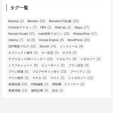
タグ一覧
(2)
(91)
(20)
Backup
Blender
BlenderのTips集
(7)
(1)
(2)
(27)
Chromeアドオン
FBX
MatCap
Maya
(37)
(33)
(17)
Nomad Sculpt
note有料マガジン
RetopoFlow
(7)
(9)
(8)
(20)
Udemy
UI
Unreal Engine
WordPress
(52)
(74)
(4)
ZbP開発ブログ
Zbrush
インストール
(4)
(1)
(2)
オブジェクト操作
キー設定
ギズモ
(10)
(8)
(2)
サブスタンス3Dペインター
スカルプト
トポロジー
(8)
(5)
(3)
トラブルシュート
ビューポート
ブラシ設定
(6)
(23)
(1)
ブラシ関連
ブログやサイト作り
ブーリアン
(5)
(2)
(2)
(12)
マウス操作
マキタ
マスク
リトポロジー
(32)
(1)
(2)
基礎知識
対称編集
掃除機・クリーナー
(13)
(3)
(2)
更新情報
無料記事
目次