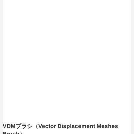
VDMブラシ（Vector Displacement Meshes
Brush）