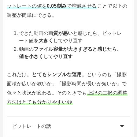
ットレートの値を
0.05刻み
で増減させる
ことで以下の
調整が簡単にできる。
できた動画の
画質が悪い
と感じたら、ビットレ
ート値を
大きく
してやり直す
動画の
ファイル容量が大きすぎると感じたら、
値を小さく
してやり直す
これだけ。
とてもシンプルな運用
。というのも「撮影
面積が広いか狭いか」「撮影時間が長いか短いか」で
色々と状況が変わる。そのときでも
上記の二択の調整
方法はとても分かりやすい😍
ビットレートの話