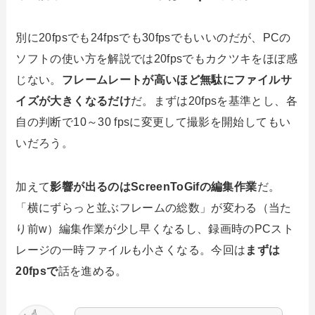
別に20fpsでも24fpsでも30fpsでもいいのだが、PCの
ソフトの使い方を解説では20fpsでもカクツキをほぼ感
じない。
フレームレートが高いほど無駄にファイルサ
イズが大きくなるだけ
だ。まずは20fpsを基準とし、各
自の判断で10～30 fpsに変更して撮影を開始してもい
いだろう。
加えて
影響が出るのはScreenToGifの編集作業
だ。
「横にずらっと並ぶフレームの総数」が変わる（当た
り前w）編集作業が少し早くなるし、録画時のPCスト
レージの一時ファイルも小さくなる。今回は
まずは
20fpsで
話を進める。