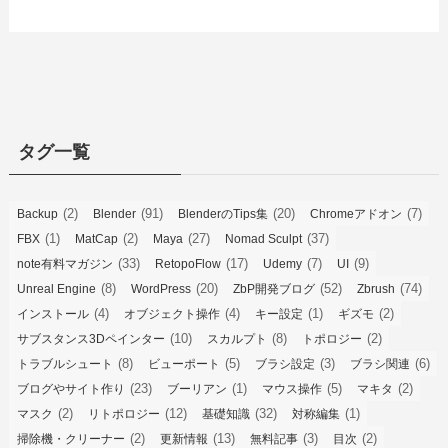
タグ一覧
(2)
(91)
(20)
(7)
Backup
Blender
BlenderのTips集
Chromeアドオン
(1)
(2)
(27)
(37)
FBX
MatCap
Maya
Nomad Sculpt
(33)
(17)
(7)
(9)
note有料マガジン
RetopoFlow
Udemy
UI
(8)
(20)
(52)
(74)
Unreal Engine
WordPress
ZbP開発ブログ
Zbrush
(4)
(4)
(1)
(2)
インストール
オブジェクト操作
キー設定
ギズモ
(10)
(8)
(2)
サブスタンス3Dペインター
スカルプト
トポロジー
(8)
(5)
(3)
(6)
トラブルシュート
ビューポート
ブラシ設定
ブラシ関連
(23)
(1)
(5)
(2)
ブログやサイト作り
ブーリアン
マウス操作
マキタ
(2)
(12)
(32)
(1)
マスク
リトポロジー
基礎知識
対称編集
(2)
(13)
(3)
(2)
掃除機・クリーナー
更新情報
無料記事
目次