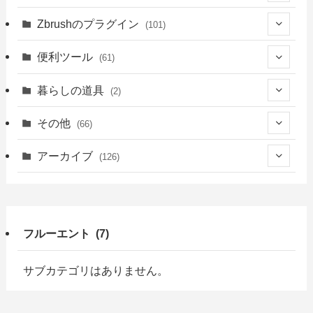
(1)
(14)
(39)
(34)
(94)
Zbrushのプラグイン
(101)
(8)
(4)
(39)
(14)
(76)
(3)
便利ツール
(61)
(5)
(18)
(6)
(41)
(39)
暮らしの道具
(2)
(23)
(13)
(2)
(2)
(22)
(2)
その他
(66)
(21)
(16)
(1)
(39)
(1)
(2)
(7)
アーカイブ
(126)
(18)
(9)
(1)
(3)
(4)
(1)
(49)
(5)
(7)
(6)
(4)
(7)
(9)
(47)
(10)
フルーエント (7)
(13)
(2)
(2)
(3)
(15)
(7)
(3)
(3)
(3)
(6)
サブカテゴリはありません。
(3)
(19)
(7)
(7)
(1)
(7)
(7)
(3)