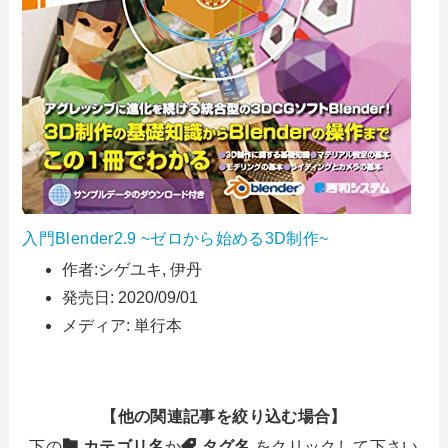
入門Blender2.9 ~ゼロから始める3D制作~
作者:
シゲユキ, 伊丹
発売日:
2020/09/01
メディア:
単行本
【他の関連記事を絞り込む場合】
下の
カテゴリ名
か
タグ名
をクリックして下さい