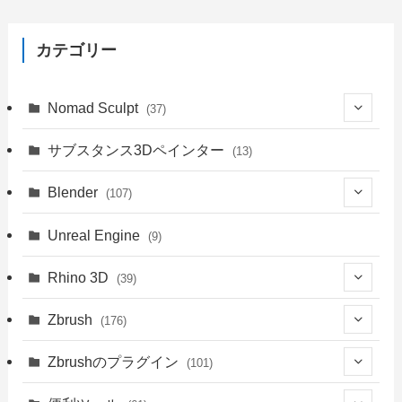
カテゴリー
Nomad Sculpt
(37)
(9)
サブスタンス3Dペインター
(13)
(6)
Blender
(107)
(4)
(18)
Unreal Engine
(9)
(1)
(18)
(41)
Rhino 3D
(39)
(3)
(9)
(30)
(1)
Zbrush
(176)
(1)
(14)
(39)
(34)
(94)
Zbrushのプラグイン
(101)
(8)
(4)
(39)
(14)
(76)