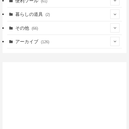
(3)
便利ツール
(61)
(5)
(18)
(6)
(41)
(39)
暮らしの道具
(2)
(23)
(13)
(2)
(2)
(22)
(2)
その他
(66)
(21)
(16)
(1)
(39)
(1)
(2)
(7)
アーカイブ
(126)
(18)
(9)
(1)
(3)
(4)
(1)
(49)
(5)
(7)
(6)
(4)
(7)
(9)
(47)
(10)
(13)
(2)
(2)
(3)
(15)
(7)
(3)
(3)
(3)
(6)
(3)
(19)
(7)
(7)
(1)
(7)
(7)
(3)
(2)
(5)
(10)
(13)