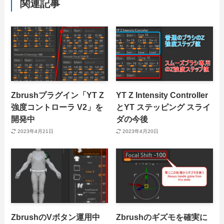
関連記事
Zbrushプラグイン「YT Z
YT Z Intensity Controller
強度コントローラ V2」を
とYT ステッピング スライ
開発中
ダの今後
2023年4月21日
2023年4月20日
ZbrushのVボタン運用中
Zbrushのギズモを確実に