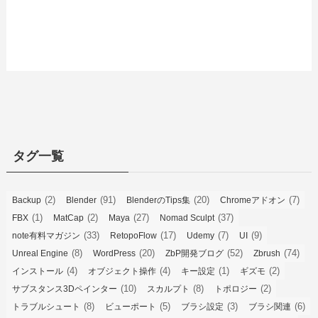
タグ一覧
(2)
(91)
(20)
(7)
Backup
Blender
BlenderのTips集
Chromeアドオン
(1)
(2)
(27)
(37)
FBX
MatCap
Maya
Nomad Sculpt
(33)
(17)
(7)
(9)
note有料マガジン
RetopoFlow
Udemy
UI
(8)
(20)
(52)
(74)
Unreal Engine
WordPress
ZbP開発ブログ
Zbrush
(4)
(4)
(1)
(2)
インストール
オブジェクト操作
キー設定
ギズモ
(10)
(8)
(2)
サブスタンス3Dペインター
スカルプト
トポロジー
(8)
(5)
(3)
(6)
トラブルシュート
ビューポート
ブラシ設定
ブラシ関連