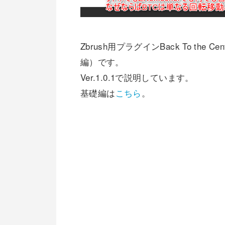
Zbrush用プラグインBack To th
編）です。
Ver.1.0.1で説明しています。
基礎編は
こちら
。