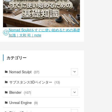
Nomad Sculptをすぐに使い始めるための基礎
知識｜大和 司｜note
カテゴリー
Nomad Sculpt
(37)
(9)
サブスタンス3Dペインター
(13)
(6)
Blender
(107)
(4)
(18)
Unreal Engine
(9)
(1)
(18)
(41)