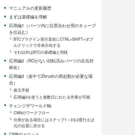
マニュアルの更新履歴
まずは基礎編を理解
応用編1（パーツ内に位置合わせ用のキューブ
を仕込む）
BTCプラグイン実行直前にCTRL+SHIFT+ダブ
ルクリックで非表示化する
それ以外はBTCの基礎編と同様
応用編2（ROがない回転済みパーツの左右対
称化）
応用編3（途中でZbrushの再起動が必要な場
合）
復元手順
応用編3を使うと複数日にわたる作業が可能
チェンジザワールド軸
CWAのワークフロー
台座がある場合にはステップ1～3を2度行えば
元の位置に戻せる
CWAのメリット