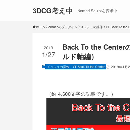
3DCG考え中
Nomad Sculptを探求中
ホーム
Zbrushのプラグイン
メッシュの操作
YT Back To the 
Back To the C
2019
1/27
ルド軸編）
メッシュの操作
YT Back To the Center
2019年1月
（約 4,600文字の記事です。）