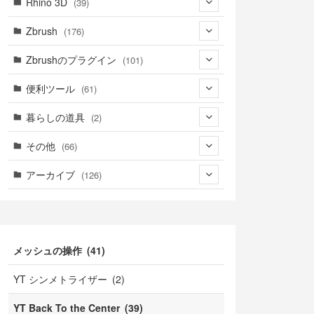
Rhino 3D
(39)
(3)
(9)
(30)
(1)
Zbrush
(176)
(1)
(14)
(39)
(34)
(94)
Zbrushのプラグイン
(101)
(8)
(4)
(39)
(14)
(76)
(3)
便利ツール
(61)
(5)
(18)
(6)
(41)
(39)
暮らしの道具
(2)
(23)
(13)
(2)
(2)
(22)
(2)
その他
(66)
(21)
(16)
(1)
(39)
(1)
(2)
(7)
アーカイブ
(126)
(18)
(9)
(1)
(3)
(4)
(1)
(49)
(5)
(7)
(4)
(6)
(7)
(9)
(47)
(10)
(13)
(2)
(2)
(3)
メッシュの操作 (41)
(15)
(7)
(3)
(3)
(3)
(6)
YT シンメトライザー (2)
(3)
(19)
(7)
(7)
(1)
YT Back To the Center (39)
(7)
(7)
(3)