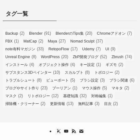
タグ一覧
(2)
(91)
(20)
(7)
Backup
Blender
BlenderのTips集
Chromeアドオン
(1)
(2)
(27)
(37)
FBX
MatCap
Maya
Nomad Sculpt
(33)
(17)
(7)
(9)
note有料マガジン
RetopoFlow
Udemy
UI
(8)
(20)
(52)
(74)
Unreal Engine
WordPress
ZbP開発ブログ
Zbrush
(4)
(4)
(1)
(2)
インストール
オブジェクト操作
キー設定
ギズモ
(10)
(8)
(2)
サブスタンス3Dペインター
スカルプト
トポロジー
(8)
(5)
(3)
(6)
トラブルシュート
ビューポート
ブラシ設定
ブラシ関連
(23)
(1)
(5)
(2)
ブログやサイト作り
ブーリアン
マウス操作
マキタ
(2)
(12)
(32)
(1)
マスク
リトポロジー
基礎知識
対称編集
(2)
(13)
(3)
(2)
掃除機・クリーナー
更新情報
無料記事
目次