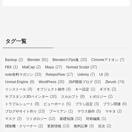
タグ一覧
(2)
(91)
(20)
(7)
Backup
Blender
BlenderのTips集
Chromeアドオン
(1)
(2)
(27)
(37)
FBX
MatCap
Maya
Nomad Sculpt
(33)
(17)
(7)
(9)
note有料マガジン
RetopoFlow
Udemy
UI
(8)
(20)
(52)
(74)
Unreal Engine
WordPress
ZbP開発ブログ
Zbrush
(4)
(4)
(1)
(2)
インストール
オブジェクト操作
キー設定
ギズモ
(10)
(8)
(2)
サブスタンス3Dペインター
スカルプト
トポロジー
(8)
(5)
(3)
(6)
トラブルシュート
ビューポート
ブラシ設定
ブラシ関連
(23)
(1)
(5)
(2)
ブログやサイト作り
ブーリアン
マウス操作
マキタ
(2)
(12)
(32)
(1)
マスク
リトポロジー
基礎知識
対称編集
(2)
(13)
(3)
(2)
掃除機・クリーナー
更新情報
無料記事
目次