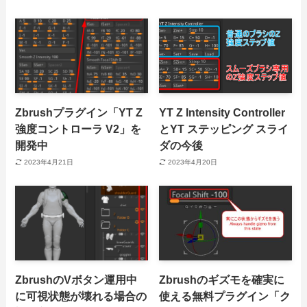
Zbrushプラグイン「YT Z
YT Z Intensity Controller
強度コントローラ V2」を
とYT ステッピング スライ
開発中
ダの今後
2023年4月21日
2023年4月20日
ZbrushのVボタン運用中
Zbrushのギズモを確実に
に可視状態が壊れる場合の
使える無料プラグイン「ク