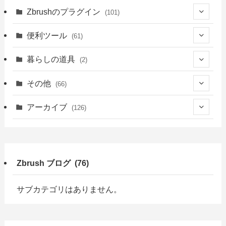
(14)
(39)
(34)
(94)
Zbrushのプラグイン
(101)
(8)
(4)
(39)
(14)
(76)
(3)
便利ツール
(61)
(5)
(18)
(6)
(41)
(39)
暮らしの道具
(2)
(23)
(13)
(2)
(2)
(22)
(2)
その他
(66)
(21)
(16)
(1)
(39)
(1)
(2)
(7)
アーカイブ
(126)
(18)
(9)
(1)
(3)
(4)
(1)
(49)
(5)
(7)
(6)
(4)
(7)
(9)
(47)
(10)
Zbrush ブログ (76)
(13)
(2)
(2)
(3)
(15)
(7)
(3)
(3)
(3)
(6)
サブカテゴリはありません。
(3)
(19)
(7)
(7)
(1)
(7)
(7)
(3)