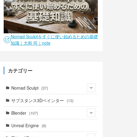
Nomad Sculptをすぐに使い始めるための基礎
知識｜大和 司｜note
カテゴリー
Nomad Sculpt
(37)
(9)
サブスタンス3Dペインター
(13)
(6)
Blender
(107)
(4)
(18)
Unreal Engine
(9)
(1)
(18)
(41)