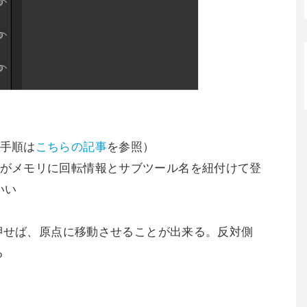
（手順は
こちらの記事
を参照）
にBTCがメモリに回転情報とサブツール名を紐付けて登
いい
押せば、原点に移動させることが出来る。反対側
る