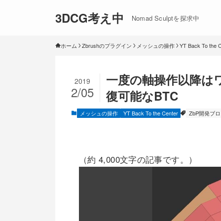
3DCG考え中
Nomad Sculptを探求中
ホーム
Zbrushのプラグイン
メッシュの操作
YT Back To the 
一度の軸操作以降は
2019
2/05
復可能なBTC
メッシュの操作
YT Back To the Center
ZbP開発ブ
（約 4,000文字の記事です。）