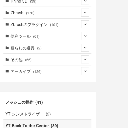
Rhino 3D
(39)
(3)
(9)
(30)
(1)
Zbrush
(176)
(1)
(14)
(39)
(34)
(94)
Zbrushのプラグイン
(101)
(8)
(4)
(39)
(14)
(76)
(3)
便利ツール
(61)
(5)
(18)
(6)
(41)
(39)
暮らしの道具
(2)
(23)
(13)
(2)
(2)
(22)
(2)
その他
(66)
(21)
(16)
(1)
(39)
(1)
(2)
(7)
アーカイブ
(126)
(18)
(9)
(1)
(3)
(4)
(1)
(49)
(5)
(7)
(4)
(6)
(7)
(9)
(47)
(10)
(13)
(2)
(2)
(3)
メッシュの操作 (41)
(15)
(7)
(3)
(3)
(3)
(6)
YT シンメトライザー (2)
(3)
(19)
(7)
(7)
(1)
YT Back To the Center (39)
(7)
(7)
(3)