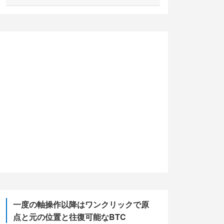
(2)
(5)
(10)
(13)
(5)
一度の軸操作以降はワンクリックで原
点と元の位置と往復可能なBTC