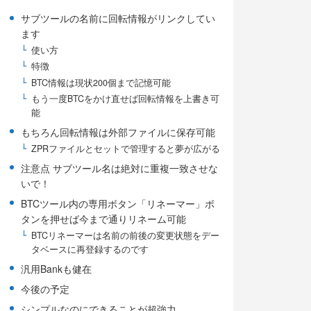
サブツールの名前に回転情報がリンクしてい
ます
使い方
特徴
BTC情報は現状200個まで記憶可能
もう一度BTCをかけ直せば回転情報を上書き可
能
もちろん回転情報は外部ファイルに保存可能
ZPRファイルとセットで管理すると夢が広がる
注意点 サブツール名は絶対に重複一致させな
いで！
BTCツール内の専用ボタン「リネーマー」ボ
タンを押せば今まで通りリネーム可能
BTCリネーマーは名前の前後の変更状態をデー
タベースに再登録するのです
汎用Bankも健在
今後の予定
シンプルなのにできることが超強力