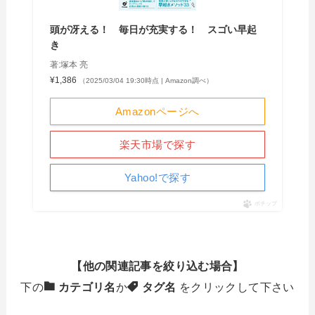
頭が冴える！ 毎日が充実する！ スゴい早起
き
著:塚本 亮
¥1,386
（2025/03/04 19:30時点 | Amazon調べ）
Amazonページへ
楽天市場で探す
Yahoo!で探す
ポチップ
【他の関連記事を絞り込む場合】
下の
カテゴリ名
か
タグ名
をクリックして下さい