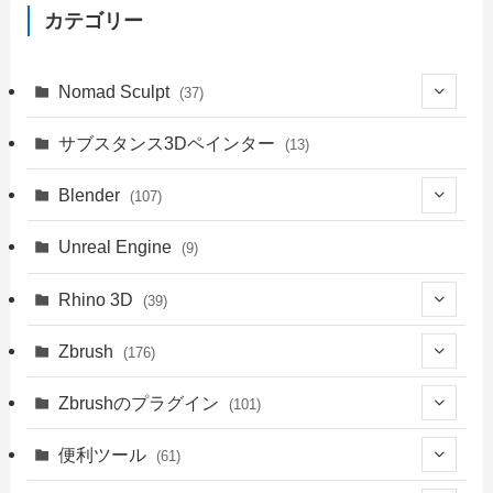
カテゴリー
Nomad Sculpt
(37)
(9)
サブスタンス3Dペインター
(13)
(6)
Blender
(107)
(4)
(18)
Unreal Engine
(9)
(1)
(18)
(41)
Rhino 3D
(39)
(3)
(9)
(30)
(1)
Zbrush
(176)
(1)
(14)
(39)
(34)
(94)
Zbrushのプラグイン
(101)
(8)
(4)
(39)
(14)
(76)
(3)
便利ツール
(61)
(5)