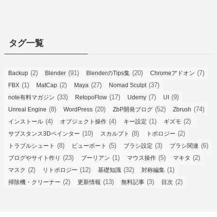
タグ一覧
(2)
(91)
(20)
(7)
Backup
Blender
BlenderのTips集
Chromeアドオン
(1)
(2)
(27)
(37)
FBX
MatCap
Maya
Nomad Sculpt
(33)
(17)
(7)
(9)
note有料マガジン
RetopoFlow
Udemy
UI
(8)
(20)
(52)
(74)
Unreal Engine
WordPress
ZbP開発ブログ
Zbrush
(4)
(4)
(1)
(2)
インストール
オブジェクト操作
キー設定
ギズモ
(10)
(8)
(2)
サブスタンス3Dペインター
スカルプト
トポロジー
(8)
(5)
(3)
(6)
トラブルシュート
ビューポート
ブラシ設定
ブラシ関連
(23)
(1)
(5)
(2)
ブログやサイト作り
ブーリアン
マウス操作
マキタ
(2)
(12)
(32)
(1)
マスク
リトポロジー
基礎知識
対称編集
(2)
(13)
(3)
(2)
掃除機・クリーナー
更新情報
無料記事
目次