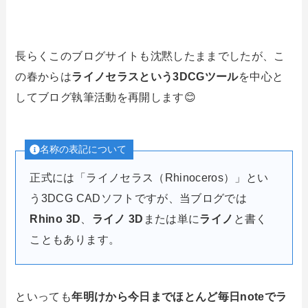
長らくこのブログサイトも沈黙したままでしたが、こ
の春からは
ライノセラスという3DCGツール
を中心と
してブログ執筆活動を再開します😊
名称の表記について
正式には「ライノセラス（Rhinoceros）」とい
う3DCG CADソフトですが、当ブログでは
Rhino 3D
、
ライノ 3D
または単に
ライノ
と書く
こともあります。
といっても
年明けから今日までほとんど毎日noteでラ