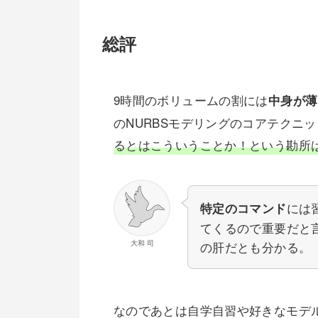
総評
9時間のボリュームの割には
中身が薄
のNURBSモデリングのコアテクニ
るとはこういうことか！という勘所
には
特定のコマンド
てくるので重要だと
大和 司
の肝だとも分かる。
なのであとは自学自習や好きなモデ