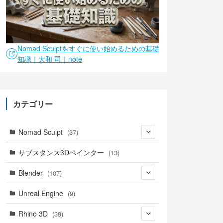
Nomad Sculptをすぐに使い始めるための基礎
知識｜大和 司｜note
カテゴリー
Nomad Sculpt
(37)
(9)
サブスタンス3Dペインター
(13)
(6)
Blender
(107)
(4)
(18)
Unreal Engine
(9)
(1)
(18)
(41)
Rhino 3D
(39)