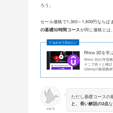
ろう。
セール価格で1,300～1,800円なら
が同じ価格とは
の基礎32時間コース
あわせて読みたい
Rhino 3D
Rhino 3Dの
そこで色々と検討
Udemyの動画教
ただし基礎コースの
な
と、長い解説の2点
大和 司