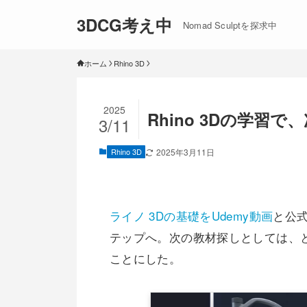
3DCG考え中
Nomad Sculptを探求中
ホーム
Rhino 3D
2025
Rhino 3Dの学習
3/11
Rhino 3D
2025年3月11日
ライノ 3Dの基礎をUdemy動画
と公
テップへ。次の教材探しとしては、
ことにした。