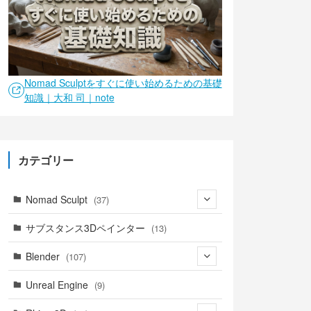
Nomad Sculptをすぐに使い始めるための基礎
知識｜大和 司｜note
カテゴリー
Nomad Sculpt
(37)
(9)
サブスタンス3Dペインター
(13)
(6)
Blender
(107)
(4)
(18)
Unreal Engine
(9)
(1)
(18)
(41)