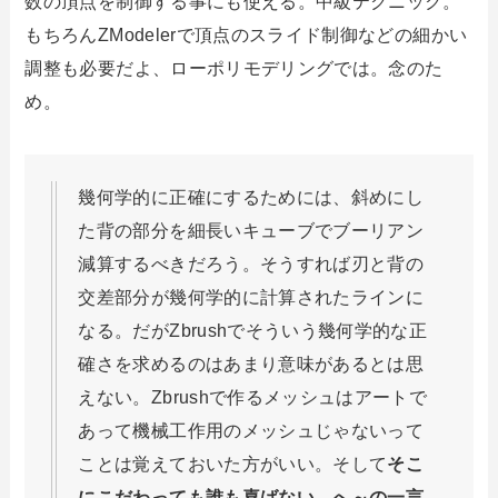
数の頂点を制御する事にも使える。中級テクニック。
もちろんZModelerで頂点のスライド制御などの細かい
調整も必要だよ、ローポリモデリングでは。念のた
め。
幾何学的に正確にするためには、斜めにし
た背の部分を細長いキューブでブーリアン
減算するべきだろう。そうすれば刃と背の
交差部分が幾何学的に計算されたラインに
なる。だがZbrushでそういう幾何学的な正
確さを求めるのはあまり意味があるとは思
えない。Zbrushで作るメッシュはアートで
あって機械工作用のメッシュじゃないって
ことは覚えておいた方がいい。そして
そこ
にこだわっても誰も喜ばない。へ～の一言