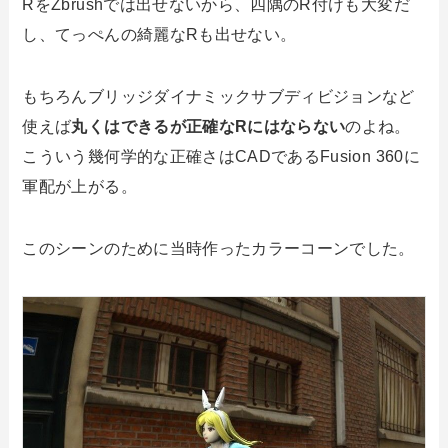
RをZbrushでは出せないから、四隅のR付けも大変だ
し、てっぺんの綺麗なRも出せない。
もちろんブリッジダイナミックサブディビジョンなど
使えば
丸くはできるが正確なRにはならない
のよね。
こういう幾何学的な正確さはCADであるFusion 360に
軍配が上がる。
このシーンのために当時作ったカラーコーンでした。