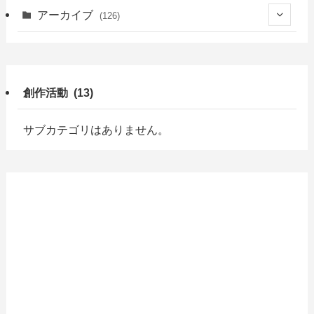
(21)
(16)
(1)
(39)
(1)
(2)
(7)
アーカイブ
(126)
(18)
(9)
(1)
(3)
(4)
(1)
(49)
(5)
(7)
(6)
(4)
(7)
(9)
(47)
(10)
創作活動 (13)
(13)
(2)
(2)
(3)
(15)
(7)
(3)
(3)
(3)
(6)
サブカテゴリはありません。
(3)
(19)
(7)
(7)
(1)
(7)
(7)
(3)
(2)
(5)
(10)
(13)
(5)